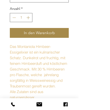
Anzahl
*
In den Warenkorb
Das Montaniola Himbeer-
Essigelixier ist ein kulinarischer
Schatz. Dunkelrot und fruchtig, mit
feinem Himbeerduft und köstlichem
Geschmack. Mit 30 % Himbeeren
pro Flasche, welche jahrelang
sorgfältig in Weissweinessig und
Traubenmost gereift wurden.
Alle Zutaten sind aus
naturgemässer,
pestizidfreier Landwirtschaft, dafür
verbürgen wir uns.