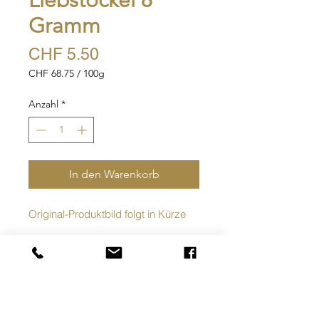
Liebstöckel 8
Gramm
Preis
CHF 5.50
CHF 68.75
/
100g
CHF 68.75
pro
Anzahl
*
100
Gramm
In den Warenkorb
Original-Produktbild folgt in Kürze