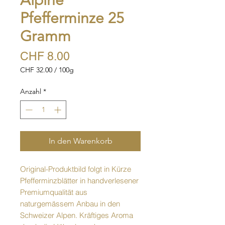
Alpine
Pfefferminze 25
Gramm
Preis
CHF 8.00
CHF 32.00
/
100g
CHF 32.00
pro
Anzahl
*
100
Gramm
In den Warenkorb
Original-Produktbild folgt in Kürze
Pfefferminzblätter in handverlesener
Premiumqualität aus
naturgemässem Anbau in den
Schweizer Alpen. Kräftiges Aroma