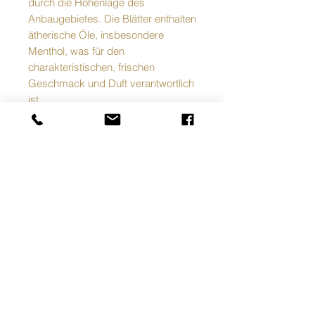
durch die Höhenlage des
Anbaugebietes. Die Blätter enthalten
ätherische Öle, insbesondere
Menthol, was für den
charakteristischen, frischen
Geschmack und Duft verantwortlich
ist
Verwendung
Kulinarisch:
Pfefferminze wird frisch
oder getrocknet als Gewürz für
Süßspeisen, Getränke,
nordafrikanische Gerichte, Saucen
und Salate verwendet.
AGB